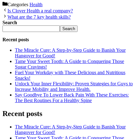
Categories
Health
Is Clover Health a real company?
What are the 7 key health skills?
Search
Search
Recent posts
The Miracle Cure: A Step-by-Step Guide to Banish Your
Hangover for Good!
Tame Your Sweet Tooth: A Guide to Conquering Those
Sugar Cravings!
Fuel Your Workday with These Delicious and Nutritious
Snacks!
Unlock Your Inner Flexibility: Proven Strategies for Guys to
Increase Mobility and Improve Health.
Say Goodbye To Lower Back Pain With These Exercises:
The Best Routines For a Healthy Spine
Recent posts
The Miracle Cure: A Step-by-Step Guide to Banish Your
Hangover for Good!
Tame Your Sweet Tooth: A Guide to Conquering Those