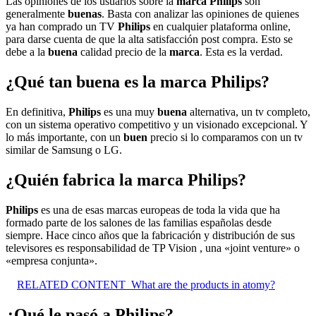
Las opiniones de los usuarios sobre la
marca Philips
son
generalmente
buenas
. Basta con analizar las opiniones de quienes
ya han comprado un TV
Philips
en cualquier plataforma online,
para darse cuenta de que la alta satisfacción post compra. Esto se
debe a la
buena
calidad precio de la
marca
. Esta es la verdad.
¿Qué tan buena es la marca Philips?
En definitiva,
Philips
es una muy
buena
alternativa, un tv completo,
con un sistema operativo competitivo y un visionado excepcional. Y
lo más importante, con un
buen
precio si lo comparamos con un tv
similar de Samsung o LG.
¿Quién fabrica la marca Philips?
Philips
es una de esas marcas europeas de toda la vida que ha
formado parte de los salones de las familias españolas desde
siempre. Hace cinco años que la fabricación y distribución de sus
televisores es responsabilidad de TP Vision , una «joint venture» o
«empresa conjunta».
RELATED CONTENT
What are the products in atomy?
¿Qué le pasó a Philips?