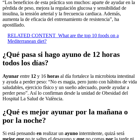
“Los beneficios de esta práctica son muchos: aparte de ayudar en la
pérdida de peso, mejora la regulación glucosa y sensibilidad de
insulina, la tensión arterial y la frecuencia cardiaca. Además,
aumenta la de eficacia del entrenamiento de resistencia”, ha
apostillado.
RELATED CONTENT
What are the top 10 foods on a
Mediterranean diet?
¿Qué pasa si hago ayuno de 12 horas
todos los días?
Ayunar
entre
12
y 16
horas
al día fortalece la microbiota intestinal
y ayuda a perder peso: “No es magia, pero junto con hábitos de vida
saludables, ejercicio físico y un sueño adecuado, puede ayudar a
perder peso”. Así lo confirman desde la unidad de Obesidad del
Hospital La Salud de València.
¿Qué es mejor ayunar por la mañana o
por la noche?
Si está pensando
en
realizar un
ayuno
intermitente, quizá será
mejor que
no te saltes el desayuno y
que
no comas
por
la tarde ni