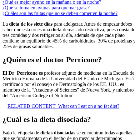
¿Qué es mejor ayuno en la mañana o en la noche?
¿Que se toma en ayunas para quemar grasa?
¿Cuáles son las frutas que no se deben comer en la noche?
La
dieta de los siete días
para adelgazar. Antes de empezar debes
saber que esta no es una
dieta
demasiado restrictiva, pues consta de
tres comidas y dos refrigerios al día, además de que cada plato
contiene un equilibrio de 45% de carbohidratos, 30% de proteínas y
25% de grasas saludables.
¿Quién es el doctor Perricone?
El Dr
.
Perricone es
profesor adjunto de medicina en la Escuela de
Medicina Humana de la Universidad del Estado de Michigan. Está
certificado por
el
consejo de Dermatología de los EE. UU.,
es
miembro de la “Academy of Sciences” de Nueva York, y miembro
del “American College of Nutrition”.
RELATED CONTENT
What can I eat on a no fat diet?
¿Cuál es la dieta disociada?
Bajo la etiqueta de
dietas disociadas
se encuentran todas aquellas
que se fundamentan en el hecho de no mezclar determinados