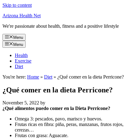
Skip to content
Arizona Health Net
We're passionate about health, fitness and a positive lifestyle
Menu
Menu
Health
Exercise
Diet
You're here:
Home
»
Diet
»
¿Qué comer en la dieta Perricone?
¿Qué comer en la dieta Perricone?
November 5, 2022
by
¿
Qué alimentos
puedo
comer en la Dieta Perricone
?
Omega 3: pescados, pavo, marisco y huevos.
Frutas ricas en fibra: piña, peras, manzanas, frutos rojos,
cerezas…
Frutas con grasa: Aguacate.