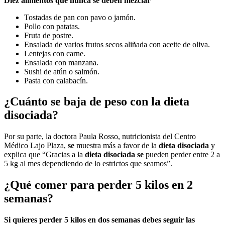
Diez
alimentos que
nunca
se deben
mezclar
Tostadas de pan con pavo o jamón.
Pollo con patatas.
Fruta de postre.
Ensalada de varios frutos secos aliñada con aceite de oliva.
Lentejas con carne.
Ensalada con manzana.
Sushi de atún o salmón.
Pasta con calabacín.
¿Cuánto se baja de peso con la dieta
disociada?
Por su parte, la doctora Paula Rosso, nutricionista del Centro
Médico Lajo Plaza,
se
muestra más a favor de la
dieta disociada
y
explica que “Gracias a la
dieta disociada se
pueden perder entre 2 a
5 kg al mes dependiendo de lo estrictos que seamos”.
¿Qué comer para perder 5 kilos en 2
semanas?
Si quieres
perder 5 kilos en dos semanas
debes seguir las