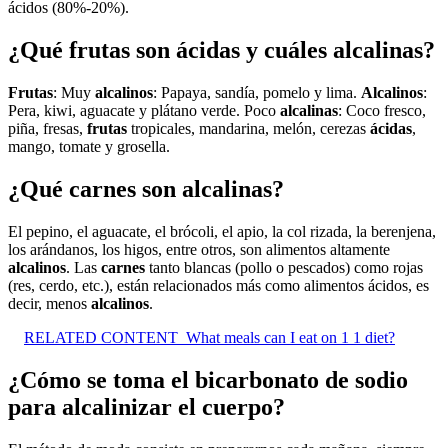
ácidos (80%-20%).
¿Qué frutas son ácidas y cuáles alcalinas?
Frutas
: Muy
alcalinos
: Papaya, sandía, pomelo y lima.
Alcalinos
:
Pera, kiwi, aguacate y plátano verde. Poco
alcalinas
: Coco fresco,
piña, fresas,
frutas
tropicales, mandarina, melón, cerezas
ácidas
,
mango, tomate y grosella.
¿Qué carnes son alcalinas?
El pepino, el aguacate, el brócoli, el apio, la col rizada, la berenjena,
los arándanos, los higos, entre otros, son alimentos altamente
alcalinos
. Las
carnes
tanto blancas (pollo o pescados) como rojas
(res, cerdo, etc.), están relacionados más como alimentos ácidos, es
decir, menos
alcalinos
.
RELATED CONTENT
What meals can I eat on 1 1 diet?
¿Cómo se toma el bicarbonato de sodio
para alcalinizar el cuerpo?