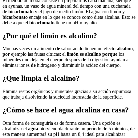
El método de moda consiste en prepararnos cada mañana, siempre
en ayunas, un vaso de agua mineral del tiempo con una cucharada
de
bicarbonato
y el jugo de medio limón. El agua con limón y
bicarbonato
encaja en lo que se conoce como dieta alcalina. Esto se
debe a que el
bicarbonato
tiene un pH muy alto.
¿Por qué el limón es alcalino?
Muchas veces un alimento
de
sabor acido tienen un efecto
alcalino
,
por
ejemplo las frutas cítricas; el
limón es alcalino porque
los
minerales que deja en el cuerpo después
de
la digestión ayudan a
eliminar iones
de
hidrogeno y disminuir la acidez del cuerpo.
¿Que limpia el alcalino?
Elimina restos orgánicos y minerales gracias a su acción espumosa
que trabaja disolviendo la suciedad incrustada de la superficie.
¿Cómo se hace el agua alcalina en casa?
Otra forma de conseguirla es de forma casera. Una opción es
alcalinizar el
agua
hierviendola durante un período de 5 minutos, de
esta manera aumentará su pH hasta un 8,4 ideal para alcalinizar