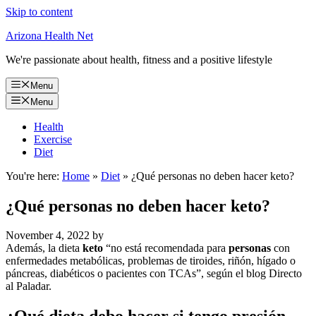
Skip to content
Arizona Health Net
We're passionate about health, fitness and a positive lifestyle
Menu
Menu
Health
Exercise
Diet
You're here:
Home
»
Diet
»
¿Qué personas no deben hacer keto?
¿Qué personas no deben hacer keto?
November 4, 2022
by
Además, la dieta
keto
“no está recomendada para
personas
con
enfermedades metabólicas, problemas de tiroides, riñón, hígado o
páncreas, diabéticos o pacientes con TCAs”, según el blog Directo
al Paladar.