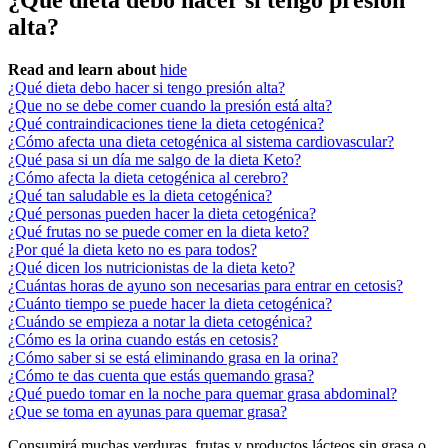
¿Qué dieta debo hacer si tengo presión
alta?
Read and learn about
hide
¿Qué dieta debo hacer si tengo presión alta?
¿Que no se debe comer cuando la presión está alta?
¿Qué contraindicaciones tiene la dieta cetogénica?
¿Cómo afecta una dieta cetogénica al sistema cardiovascular?
¿Qué pasa si un día me salgo de la dieta Keto?
¿Cómo afecta la dieta cetogénica al cerebro?
¿Qué tan saludable es la dieta cetogénica?
¿Qué personas pueden hacer la dieta cetogénica?
¿Qué frutas no se puede comer en la dieta keto?
¿Por qué la dieta keto no es para todos?
¿Qué dicen los nutricionistas de la dieta keto?
¿Cuántas horas de ayuno son necesarias para entrar en cetosis?
¿Cuánto tiempo se puede hacer la dieta cetogénica?
¿Cuándo se empieza a notar la dieta cetogénica?
¿Cómo es la orina cuando estás en cetosis?
¿Cómo saber si se está eliminando grasa en la orina?
¿Cómo te das cuenta que estás quemando grasa?
¿Qué puedo tomar en la noche para quemar grasa abdominal?
¿Que se toma en ayunas para quemar grasa?
Consumirá muchas verduras, frutas y productos lácteos sin grasa o