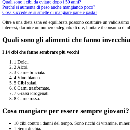
Quali sono i cibi da evitare dopo i 50 anni?
Perché si aumenta di peso anche mangiando poco?
Cosa succede se si smette di mangiare pane e pasta?
Oltre a una dieta sana ed equilibrata possono costituire un validissimo
interessi, dormire un numero adeguato di ore, limitare il consumo di al
Quali sono gli alimenti che fanno invecchi
I 14
cibi che fanno
sembrare più vecchi
1 Dolci.
2 Alcol.
3 Carne bruciata.
4 Vino bianco.
5
Cibi
salati.
6 Carni trasformate.
7 Grassi idrogenati.
8 Carne rossa.
Cosa mangiare per essere sempre giovani?
10 cibi contro i danni del tempo. Sono ricchi di vitamine, minera
1 Semi di chia.