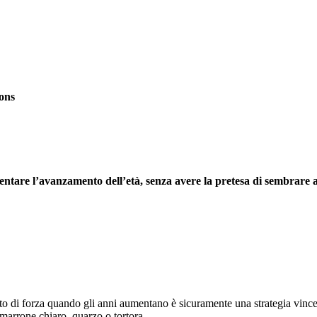
ions
lentare l’avanzamento dell’età, senza avere la pretesa
di
sembrare a
to di forza quando gli anni aumentano è sicuramente una strategia vinc
marrone chiaro, quarzo o tortora.