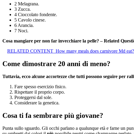
2 Melagrana.
3 Zucca.
4 Cioccolato fondente.
5 Cavolo cinese.
6 Arancia.
7 Noci.
Cosa mangiare per non far invecchiare la pelle? – Related Quest
RELATED CONTENT
How many meals does carnivore Md eat?
Come dimostrare 20 anni di meno?
Tuttavia, ecco alcune accortezze che tutti possono seguire per ral
Fare spesso esercizio fisico.
Rispettare il proprio corpo.
Proteggersi dal sole.
Considerare la genetica.
Cosa ti fa sembrare più giovane?
Punta sullo sguardo. Gli occhi parlano a qualunque età e farne un pun
su ombretti dai colori il
più
possibile neutri come champagne perlato, 