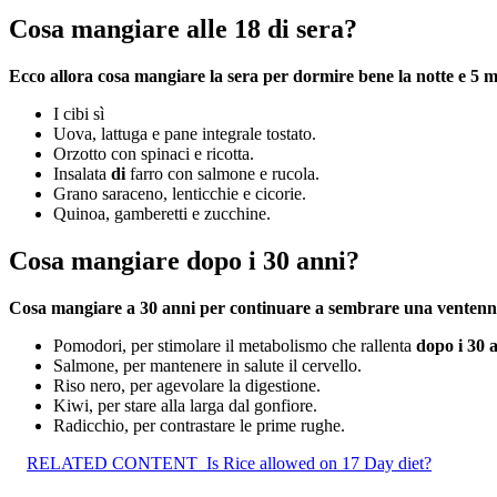
Cosa mangiare alle 18 di sera?
Ecco allora
cosa mangiare
la
sera
per dormire bene la notte e 5 m
I cibi sì
Uova, lattuga e pane integrale tostato.
Orzotto con spinaci e ricotta.
Insalata
di
farro con salmone e rucola.
Grano saraceno, lenticchie e cicorie.
Quinoa, gamberetti e zucchine.
Cosa mangiare dopo i 30 anni?
Cosa mangiare
a
30 anni
per continuare a sembrare una ventenn
Pomodori, per stimolare il metabolismo che rallenta
dopo i 30 
Salmone, per mantenere in salute il cervello.
Riso nero, per agevolare la digestione.
Kiwi, per stare alla larga dal gonfiore.
Radicchio, per contrastare le prime rughe.
RELATED CONTENT
Is Rice allowed on 17 Day diet?