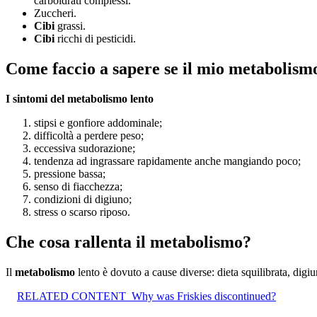
carboidrati complessi.
Zuccheri.
Cibi
grassi.
Cibi
ricchi di pesticidi.
Come faccio a sapere se il mio metabolismo
I sintomi del
metabolismo lento
stipsi e gonfiore addominale;
difficoltà a perdere peso;
eccessiva sudorazione;
tendenza ad ingrassare rapidamente anche mangiando poco;
pressione bassa;
senso di fiacchezza;
condizioni di digiuno;
stress o scarso riposo.
Che cosa rallenta il metabolismo?
Il
metabolismo
lento è dovuto a cause diverse: dieta squilibrata, digiu
RELATED CONTENT
Why was Friskies discontinued?