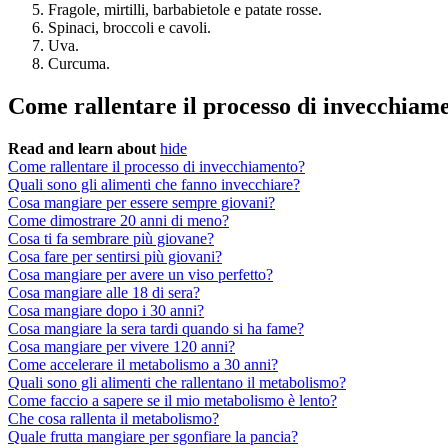
Fragole, mirtilli, barbabietole e patate rosse.
Spinaci, broccoli e cavoli.
Uva.
Curcuma.
Come rallentare il processo di invecchiam
Read and learn about
hide
Come rallentare il processo di invecchiamento?
Quali sono gli alimenti che fanno invecchiare?
Cosa mangiare per essere sempre giovani?
Come dimostrare 20 anni di meno?
Cosa ti fa sembrare più giovane?
Cosa fare per sentirsi più giovani?
Cosa mangiare per avere un viso perfetto?
Cosa mangiare alle 18 di sera?
Cosa mangiare dopo i 30 anni?
Cosa mangiare la sera tardi quando si ha fame?
Cosa mangiare per vivere 120 anni?
Come accelerare il metabolismo a 30 anni?
Quali sono gli alimenti che rallentano il metabolismo?
Come faccio a sapere se il mio metabolismo è lento?
Che cosa rallenta il metabolismo?
Quale frutta mangiare per sgonfiare la pancia?