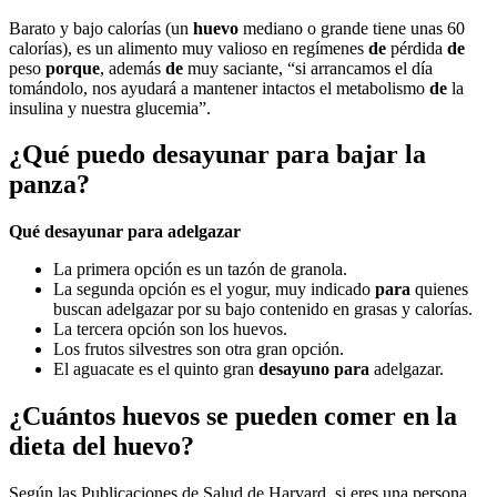
Barato y bajo calorías (un
huevo
mediano o grande tiene unas 60
calorías), es un alimento muy valioso en regímenes
de
pérdida
de
peso
porque
, además
de
muy saciante, “si arrancamos el día
tomándolo, nos ayudará a mantener intactos el metabolismo
de
la
insulina y nuestra glucemia”.
¿Qué puedo desayunar para bajar la
panza?
Qué
desayunar para
adelgazar
La primera opción es un tazón de granola.
La segunda opción es el yogur, muy indicado
para
quienes
buscan adelgazar por su bajo contenido en grasas y calorías.
La tercera opción son los huevos.
Los frutos silvestres son otra gran opción.
El aguacate es el quinto gran
desayuno para
adelgazar.
¿Cuántos huevos se pueden comer en la
dieta del huevo?
Según las Publicaciones de Salud de Harvard, si eres una persona