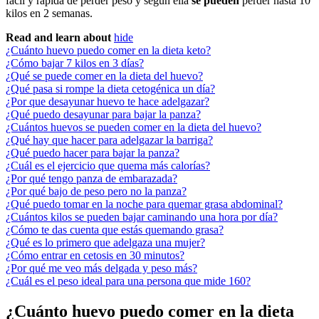
fácil y rápida de perder peso y según ella
se pueden
perder hasta 10
kilos en 2 semanas.
Read and learn about
hide
¿Cuánto huevo puedo comer en la dieta keto?
¿Cómo bajar 7 kilos en 3 días?
¿Qué se puede comer en la dieta del huevo?
¿Qué pasa si rompe la dieta cetogénica un día?
¿Por que desayunar huevo te hace adelgazar?
¿Qué puedo desayunar para bajar la panza?
¿Cuántos huevos se pueden comer en la dieta del huevo?
¿Qué hay que hacer para adelgazar la barriga?
¿Qué puedo hacer para bajar la panza?
¿Cuál es el ejercicio que quema más calorías?
¿Por qué tengo panza de embarazada?
¿Por qué bajo de peso pero no la panza?
¿Qué puedo tomar en la noche para quemar grasa abdominal?
¿Cuántos kilos se pueden bajar caminando una hora por día?
¿Cómo te das cuenta que estás quemando grasa?
¿Qué es lo primero que adelgaza una mujer?
¿Cómo entrar en cetosis en 30 minutos?
¿Por qué me veo más delgada y peso más?
¿Cuál es el peso ideal para una persona que mide 160?
¿Cuánto huevo puedo comer en la dieta