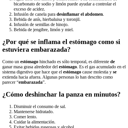
bicarbonato de sodio y limón puede ayudar a controlar el
exceso de acidez.
Infusión de canela para
desinflamar el abdomen
.
Bebida de anís, hierbaluisa y toronjil.
Infusión de semillas de hinojo.
Bebida de jengibre, limón y miel.
¿Por qué se inflama el estómago como si
estuviera embarazada?
Como un
estómago
hinchado es sólo temporal, es diferente
de
ganar masa grasa alrededor del
estómago
. Es el gas acumulado en el
sistema digestivo que hace que el
estómago
cause molestia y
se
extienda hacia afuera. Algunas personas lo han descrito como
parecer “
embarazada
”.
¿Cómo deshinchar la panza en minutos?
Disminuir el consumo de sal.
Mantenerse hidratado.
Comer lento.
Cuidar la alimentación.
Evitar bebidas gaseosas y alcohol.