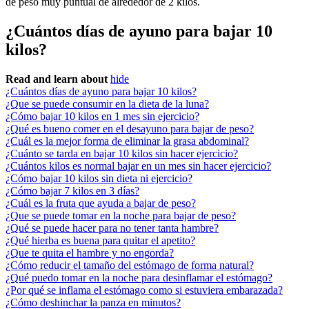
de peso muy puntual de alrededor de 2 kilos.
¿Cuántos días de ayuno para bajar 10
kilos?
Read and learn about
hide
¿Cuántos días de ayuno para bajar 10 kilos?
¿Que se puede consumir en la dieta de la luna?
¿Cómo bajar 10 kilos en 1 mes sin ejercicio?
¿Qué es bueno comer en el desayuno para bajar de peso?
¿Cuál es la mejor forma de eliminar la grasa abdominal?
¿Cuánto se tarda en bajar 10 kilos sin hacer ejercicio?
¿Cuántos kilos es normal bajar en un mes sin hacer ejercicio?
¿Cómo bajar 10 kilos sin dieta ni ejercicio?
¿Cómo bajar 7 kilos en 3 días?
¿Cuál es la fruta que ayuda a bajar de peso?
¿Que se puede tomar en la noche para bajar de peso?
¿Qué se puede hacer para no tener tanta hambre?
¿Qué hierba es buena para quitar el apetito?
¿Que te quita el hambre y no engorda?
¿Cómo reducir el tamaño del estómago de forma natural?
¿Qué puedo tomar en la noche para desinflamar el estómago?
¿Por qué se inflama el estómago como si estuviera embarazada?
¿Cómo deshinchar la panza en minutos?